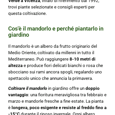
Verde a Vicenza
, vivaio di riferimento dal 1992,
trovi piante selezionate e consigli esperti per
questa coltivazione.
Cos'è il mandorlo e perché piantarlo in
giardino
Il mandorlo è un albero da frutto originario del
Medio Oriente, coltivato da millenni in tutto il
Mediterraneo. Può raggiungere
8-10 metri di
altezza
e produce fiori delicati bianchi o rosa che
sbocciano sui rami ancora spogli, regalando uno
spettacolo unico che annuncia la primavera.
Coltivare il mandorlo
in giardino offre un
doppio
vantaggio
: una fioritura meravigliosa tra febbraio e
marzo e mandorle fresche a fine estate. La pianta
è
longeva, poco esigente e resiste al freddo fino a
-15°C
durante il riposo invernale. Ogni albero