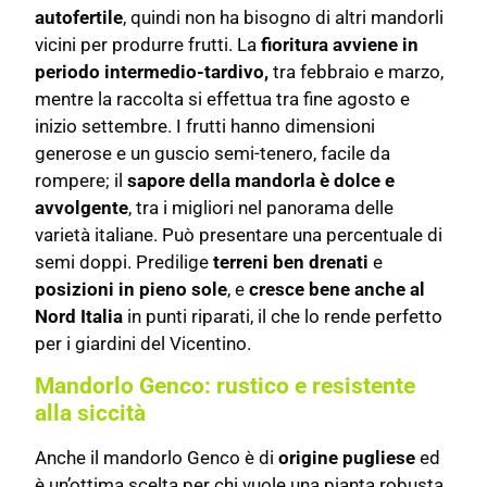
autofertile
, quindi non ha bisogno di altri mandorli
vicini per produrre frutti. La
fioritura avviene in
periodo intermedio-tardivo,
tra febbraio e marzo,
mentre la raccolta si effettua tra fine agosto e
inizio settembre. I frutti hanno dimensioni
generose e un guscio semi-tenero, facile da
rompere; il
sapore della mandorla è dolce e
avvolgente
, tra i migliori nel panorama delle
varietà italiane. Può presentare una percentuale di
semi doppi. Predilige
terreni ben drenati
e
posizioni in pieno sole
, e
cresce bene anche al
Nord Italia
in punti riparati, il che lo rende perfetto
per i giardini del Vicentino.
Mandorlo Genco: rustico e resistente
alla siccità
Anche il mandorlo Genco è di
origine pugliese
ed
è un’ottima scelta per chi vuole una pianta robusta