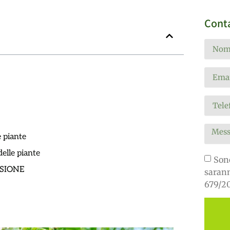
Conta
e piante
delle piante
Sono
SIONE
sarann
679/20